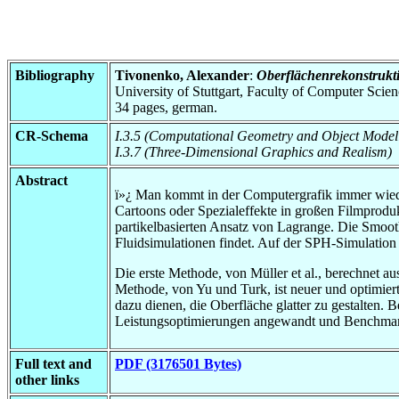
Bibliography
Tivonenko, Alexander
:
Oberflächenrekonstruktio
University of Stuttgart, Faculty of Computer Scie
34 pages, german.
CR-Schema
I.3.5 (Computational Geometry and Object Model
I.3.7 (Three-Dimensional Graphics and Realism)
Abstract
ï»¿ Man kommt in der Computergrafik immer wiede
Cartoons oder Spezialeffekte in großen Filmprodu
partikelbasierten Ansatz von Lagrange. Die Smoo
Fluidsimulationen findet. Auf der SPH-Simulation 
Die erste Methode, von Müller et al., berechnet au
Methode, von Yu und Turk, ist neuer und optimiert
dazu dienen, die Oberfläche glatter zu gestalten.
Leistungsoptimierungen angewandt und Benchmark
Full text and
PDF (3176501 Bytes)
other links