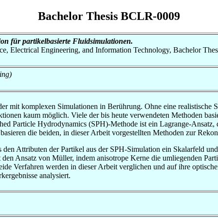
Bachelor Thesis BCLR-0009
n für partikelbasierte Fluidsimulationen.
nce, Electrical Engineering, and Information Technology, Bachelor Thes
ing)
r mit komplexen Simulationen in Berührung. Ohne eine realistische S
ktionen kaum möglich. Viele der bis heute verwendeten Methoden basi
thed Particle Hydrodynamics (SPH)-Methode ist ein Lagrange-Ansatz,
basieren die beiden, in dieser Arbeit vorgestellten Methoden zur Rekon
s den Attributen der Partikel aus der SPH-Simulation ein Skalarfeld un
 den Ansatz von Müller, indem anisotrope Kerne die umliegenden Partik
 Beide Verfahren werden in dieser Arbeit verglichen und auf ihre optis
ergebnisse analysiert.