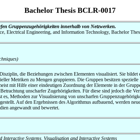
Bachelor Thesis BCLR-0017
rfen Gruppenzugehörigkeiten innerhalb von Netzwerken.
nce, Electrical Engineering, and Information Technology, Bachelor Thes
chniques)
Disziplin, die Beziehungen zwischen Elementen visualisiert. Sie bildet 
eller Metriken zu Mengen gruppieren. Die Gruppen besitzen spezielle E
st mit Hilfe einer eindeutigen Zuordnung der Elemente in der Gruppe
Betrachtung unscharfer Zugehörigkeiten. Für diese sind jedoch die V
ist es, Methoden zur Visualisierung von unscharfen Gruppenzugehörigk
gestellt. Auf den Ergebnissen des Algorithmus aufbauend, werden neue
tudien angewandt und bewertet.
and Interactive Systems, Visualisation and Interactive Systems