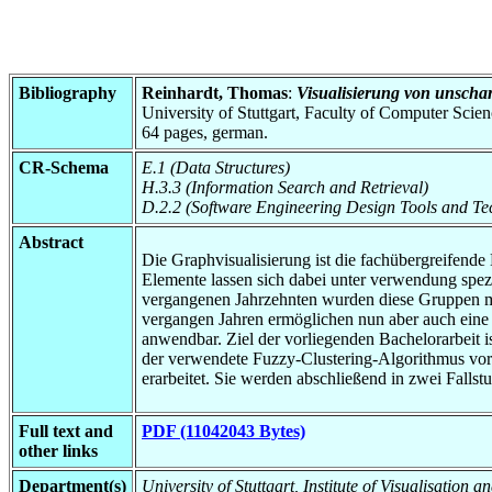
Bibliography
Reinhardt, Thomas
:
Visualisierung von unscha
University of Stuttgart, Faculty of Computer Scie
64 pages, german.
CR-Schema
E.1 (Data Structures)
H.3.3 (Information Search and Retrieval)
D.2.2 (Software Engineering Design Tools and Te
Abstract
Die Graphvisualisierung ist die fachübergreifende 
Elemente lassen sich dabei unter verwendung spezi
vergangenen Jahrzehnten wurden diese Gruppen mei
vergangen Jahren ermöglichen nun aber auch eine 
anwendbar. Ziel der vorliegenden Bachelorarbeit 
der verwendete Fuzzy-Clustering-Algorithmus vor
erarbeitet. Sie werden abschließend in zwei Falls
Full text and
PDF (11042043 Bytes)
other links
Department(s)
University of Stuttgart, Institute of Visualisation 