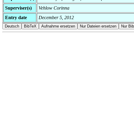
Superviser(s)
Vehlow Corinna
Entry date
December 5, 2012