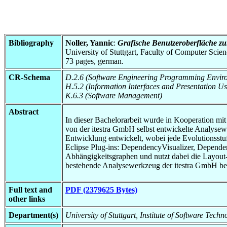
Bibliography
Noller, Yannic
:
Grafische Benutzeroberfläche z
University of Stuttgart, Faculty of Computer Scie
73 pages, german.
CR-Schema
D.2.6 (Software Engineering Programming Envir
H.5.2 (Information Interfaces and Presentation Us
K.6.3 (Software Management)
Abstract
In dieser Bachelorarbeit wurde in Kooperation mit
von der itestra GmbH selbst entwickelte Analysew
Entwicklung entwickelt, wobei jede Evolutionsstuf
Eclipse Plug-ins: DependencyVisualizer, Depende
Abhängigkeitsgraphen und nutzt dabei die Layou
bestehende Analysewerkzeug der itestra GmbH ber
Full text and
PDF (2379625 Bytes)
other links
Department(s)
University of Stuttgart, Institute of Software Tech