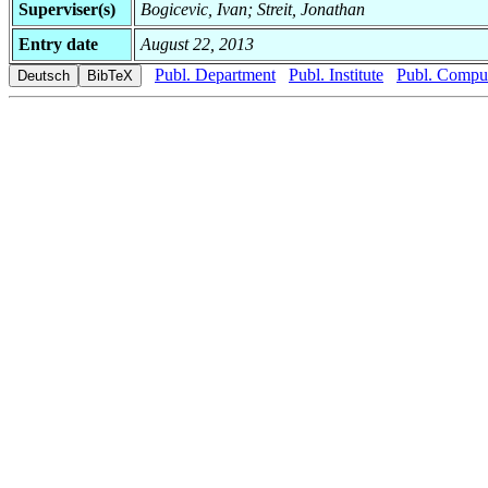
Superviser(s)
Bogicevic, Ivan; Streit, Jonathan
Entry date
August 22, 2013
Publ. Department
Publ. Institute
Publ. Comput