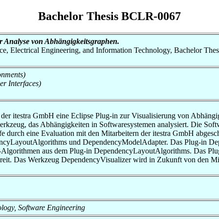
Bachelor Thesis BCLR-0067
ur Analyse von Abhängigkeitsgraphen.
nce, Electrical Engineering, and Information Technology, Bachelor Thes
onments)
er Interfaces)
 der itestra GmbH eine Eclipse Plug-in zur Visualisierung von Abhängi
erkzeug, das Abhängigkeiten in Softwaresystemen analysiert. Die Sof
e durch eine Evaluation mit den Mitarbeitern der itestra GmbH abgesch
ncyLayoutAlgorithms und DependencyModelAdapter. Das Plug-in Depend
t-Algorithmen aus dem Plug-in DependencyLayoutAlgorithms. Das Plu
eit. Das Werkzeug DependencyVisualizer wird in Zukunft von den Mita
nology, Software Engineering