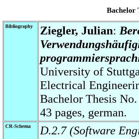
Bachelor
Bibliography
Ziegler, Julian
:
Ber
Verwendungshäufigk
programmiersprachl
University of Stuttg
Electrical Engineeri
Bachelor Thesis No.
43 pages, german.
CR-Schema
D.2.7 (Software Engi