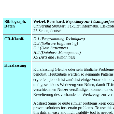
Bibliograph.
Wetzel, Bernhard
:
Repository zur Lösungserfa
Daten
Universität Stuttgart, Fakultät Informatik, Elektr
25 Seiten, deutsch.
CR-Klassif.
D.1 (Programming Techniques)
D.2 (Software Engineering)
E.1 (Data Structures)
H.2 (Database Management)
J.5 (Arts and Humanities)
Kurzfassung
Kurzfassung Gleiche oder sehr ähnliche Probleme
benötigt. Heutzutage werden so genannte Patterns 
ergreifen, jedoch ist zunächst einige Vorarbeit 
und geschicktes Werkzeug von Nöten, damit IT-fre
verschiedenen Nutzer verständigen konnen, da es 
Erweiterung des vorhandenen Werkzeugs zur verbe
Abstract Same or quite similar problems keep occur
proven solutions for certain problems. To use this
this data an easy and high usability tool is neede