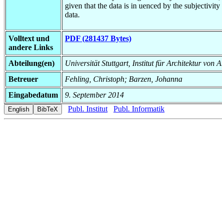
given that the data is in uenced by the subjectivity
data.
Volltext und
PDF (281437 Bytes)
andere Links
Abteilung(en)
Universität Stuttgart, Institut für Architektur v
Betreuer
Fehling, Christoph; Barzen, Johanna
Eingabedatum
9. September 2014
Publ. Institut
Publ. Informatik