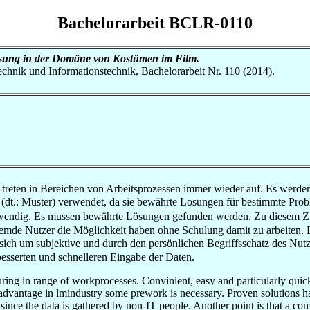
Bachelorarbeit BCLR-0110
ssung in der Domäne von Kostümen im Film.
otechnik und Informationstechnik, Bachelorarbeit Nr. 110 (2014).
 treten in Bereichen von Arbeitsprozessen immer wieder auf. Es werde
(dt.: Muster) verwendet, da sie bewährte Losungen für bestimmte Prob
notwendig. Es mussen bewährte Lösungen gefunden werden. Zu diesem Z
mde Nutzer die Möglichkeit haben ohne Schulung damit zu arbeiten. Des
sich um subjektive und durch den persönlichen Begriffsschatz des Nutzer
sserten und schnelleren Eingabe der Daten.
ing in range of workprocesses. Convinient, easy and particularly quick 
 advantage in lmindustry some prework is necessary. Proven solutions ha
d, since the data is gathered by non-IT people. Another point is that a