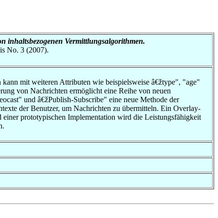
n inhaltsbezogenen Vermittlungsalgorithmen.
is No. 3 (2007).
n kann mit weiteren Attributen wie beispielsweise â€žtype", "age"
erung von Nachrichten ermöglicht eine Reihe von neuen
eocast" und â€žPublish-Subscribe" eine neue Methode der
texte der Benutzer, um Nachrichten zu übermitteln. Ein Overlay-
iner prototypischen Implementation wird die Leistungs­fähigkeit
n.