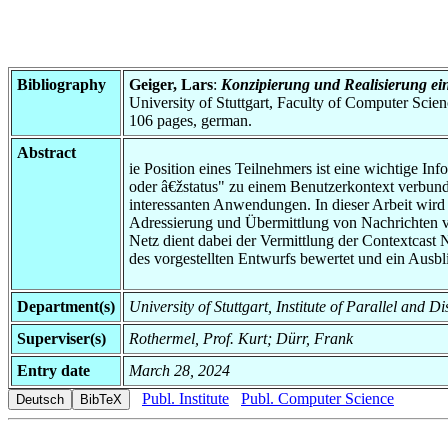
Bibliography
Geiger, Lars
:
Konzipierung und Realisierung ei
University of Stuttgart, Faculty of Computer Scie
106 pages, german.
Abstract
ie Position eines Teilnehmers ist eine wichtige I
oder â€žstatus" zu einem Benutzerkontext verbun
interessanten Anwendungen. In dieser Arbeit wi
Adressierung und Übermittlung von Nachrichten vo
Netz dient dabei der Vermittlung der Contextcast
des vorgestellten Entwurfs bewertet und ein Ausb
Department(s)
University of Stuttgart, Institute of Parallel and D
Superviser(s)
Rothermel, Prof. Kurt; Dürr, Frank
Entry date
March 28, 2024
Publ. Institute
Publ. Computer Science