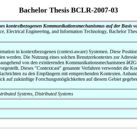
Bachelor Thesis BCLR-2007-03
nes kontextbezogenen Kommunikations­mechanismus auf der Basis vo
nce, Electrical Engineering, and Information Technology, Bachelor Thes
nformation in kontextbezogenen (context-aware) Systemen. Diese Positio
den werden. Die Nutzung eines solchen Benutzerkontextes zur Adressi
rd ausgehend von den existierenden Kommunika­tionsmechanismen â€žG
rgestellt. Dieses "Contextcast" genannte Verfahren verwendet die Kon
 Nachrichten zu den Empfängern mit entsprechenden Kontexten. Anhand e
lick auf zukünftige Forschungsmöglichkeiten auf diesem Gebiet gegebe
istributed Systems, Distributed Systems