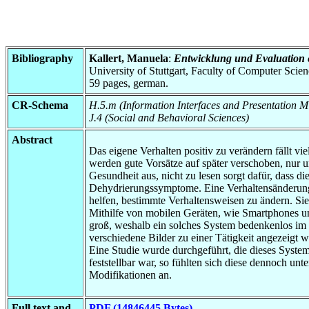
Bibliography
Kallert, Manuela
:
Entwicklung und Evaluation 
University of Stuttgart, Faculty of Computer Scie
59 pages, german.
CR-Schema
H.5.m (Information Interfaces and Presentation M
J.4 (Social and Behavioral Sciences)
Abstract
Das eigene Verhalten positiv zu verändern fällt vi
werden gute Vorsätze auf später verschoben, nur 
Gesundheit aus, nicht zu lesen sorgt dafür, dass d
Dehydrierungssymptome. Eine Verhaltensänderung 
helfen, bestimmte Verhaltensweisen zu ändern. Si
Mithilfe von mobilen Geräten, wie Smartphones un
groß, weshalb ein solches System bedenkenlos im
verschiedene Bilder zu einer Tätigkeit angezeigt
Eine Studie wurde durchgeführt, die dieses Syste
feststellbar war, so fühlten sich diese dennoch un
Modifikationen an.
Full text and
PDF (14846445 Bytes)