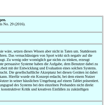
gen.
is No. 29 (2016).
ie wäre, setzen dieses Wissen aber nicht in Taten um. Stattdessen
ren. Das vernachlässigen von Sport wirkt sich negativ auf die
zeugt. Zu wenig oder womöglich gar nichts zu trinken, erzeugt
nte persuasive Systeme haben die Aufgabe, dem Benutzer dabei zu
Arbeit mit der Entwicklung und Evaluation eines solchen Systems.
ht. Die gesellschaftliche Akzeptanz bei diesen Geräten ist dabei
kann. Hierfür wurde ein Konzept erdacht, bei dem einem Nutzer
utzer in seiner häuslichen Umgebung auf einem Tablet präsentiert.
ungsgrad des Systems bei den einzelnen Probanden nicht direkt
 konstruktiver Kritik und kreativen Einfällen zu zukünftigen