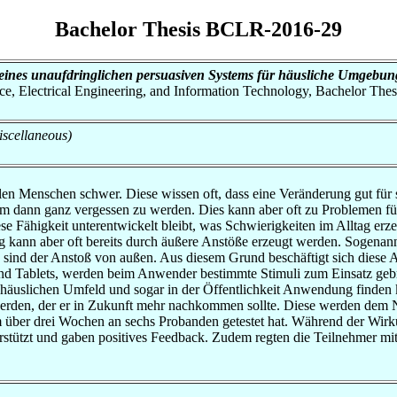
Bachelor Thesis BCLR-2016-29
eines unaufdringlichen persuasiven Systems für häusliche Umgebun
nce, Electrical Engineering, and Information Technology, Bachelor Thes
iscellaneous)
elen Menschen schwer. Diese wissen oft, dass eine Veränderung gut für s
um dann ganz vergessen zu werden. Dies kann aber oft zu Problemen füh
iese Fähigkeit unterentwickelt bleibt, was Schwierigkeiten im Alltag er
kann aber oft bereits durch äußere Anstöße erzeugt werden. Sogenan
e sind der Anstoß von außen. Aus diesem Grund beschäftigt sich diese 
d Tablets, werden beim Anwender bestimmte Stimuli zum Einsatz gebrac
 häuslichen Umfeld und sogar in der Öffentlichkeit Anwendung finden 
 werden, der er in Zukunft mehr nachkommen sollte. Diese werden dem N
m über drei Wochen an sechs Probanden getestet hat. Während der Wirk
terstützt und gaben positives Feedback. Zudem regten die Teilnehmer mit