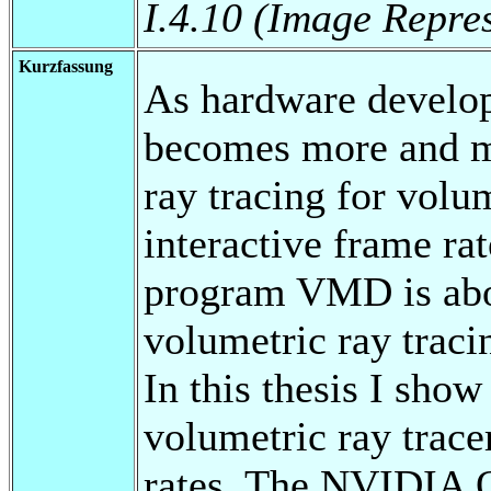
I.4.10 (Image Repre
Kurzfassung
As hardware develop
becomes more and mo
ray tracing for volum
interactive frame ra
program VMD is abou
volumetric ray traci
In this thesis I sho
volumetric ray trace
rates. The NVIDIA O