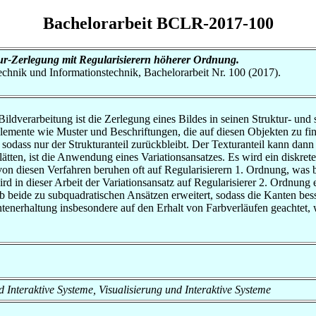
Bachelorarbeit BCLR-2017-100
tur-Zerlegung mit Regularisierern höherer Ordnung.
otechnik und Informationstechnik, Bachelorarbeit Nr. 100 (2017).
ldverarbeitung ist die Zerlegung eines Bildes in seinen Struktur- und s
 Elemente wie Muster und Beschriftungen, die auf diesen Objekten zu f
 sodass nur der Strukturanteil zurückbleibt. Der Texturanteil kann dan
ätten, ist die Anwendung eines Variationsansatzes. Es wird ein diskret
von diesen Verfahren beruhen oft auf Regularisierern 1. Ordnung, was be
d in dieser Arbeit der Variationsansatz auf Regularisierer 2. Ordnung e
alb beide zu subquadratischen Ansätzen erweitert, sodass die Kanten bes
tenerhaltung insbesondere auf den Erhalt von Farbverläufen geachtet, 
und Interaktive Systeme, Visualisierung und Interaktive Systeme