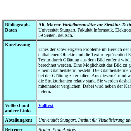
Bibliograph.
Alt, Marco
:
Variationsansätze zur Struktur-Tex
Daten
Universität Stuttgart, Fakultät Informatik, Elektr
59 Seiten, deutsch.
Kurzfassung
Eines der schwierigsten Probleme im Bereich der Bi
enthaltenen Objekte und die Textur repräsentiert
Textur durch Glättung aus dem Bild entfernt wird,
berechnet werden. Eine Möglichkeit das Bild zu gl
einem Glattheitsterm besteht. Die Glattheitsterme 
bei der Glättung zu erhalten. Aus diesem Grund wir
die Strukturkanten relativ stark. Sie werden desh
miteinander verglichen. Dabei wird neben der Kan
liefern.
Volltext und
Volltext
andere Links
Abteilung(en)
Universität Stuttgart, Institut für Visualisierung 
Betreuer
Bruhn, Prof. Andrés