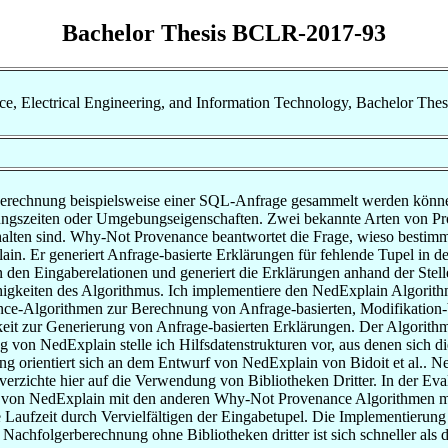
Bachelor Thesis BCLR-2017-93
nce, Electrical Engineering, and Information Technology, Bachelor Thes
Berechnung beispielsweise einer SQL-Anfrage gesammelt werden könne
ungszeiten oder Umgebungseigenschaften. Zwei bekannte Arten von
thalten sind. Why-Not Provenance beantwortet die Frage, wieso bestim
. Er generiert Anfrage-basierte Erklärungen für fehlende Tupel in d
den Eingaberelationen und generiert die Erklärungen anhand der Stellen
ähigkeiten des Algorithmus. Ich implementiere den NedExplain Algorithm
ce-Algorithmen zur Berechnung von Anfrage-basierten, Modifikation-b
keit zur Generierung von Anfrage-basierten Erklärungen. Der Algorithmu
ng von NedExplain stelle ich Hilfsdatenstrukturen vor, aus denen sich
g orientiert sich an dem Entwurf von NedExplain von Bidoit et al.. N
rzichte hier auf die Verwendung von Bibliotheken Dritter. In der Eval
t von NedExplain mit den anderen Why-Not Provenance Algorithmen mit
e Laufzeit durch Vervielfältigen der Eingabetupel. Die Implementierung 
Nachfolgerberechnung ohne Bibliotheken dritter ist sich schneller als di