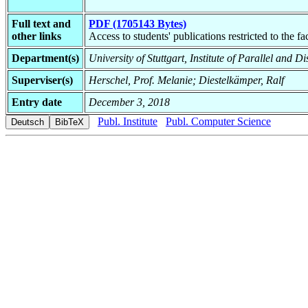
Full text and
PDF (1705143 Bytes)
other links
Access to students' publications restricted to the f
Department(s)
University of Stuttgart, Institute of Parallel and 
Superviser(s)
Herschel, Prof. Melanie; Diestelkämper, Ralf
Entry date
December 3, 2018
Publ. Institute
Publ. Computer Science