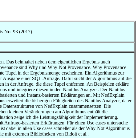
is No. 93 (2017).
n. Das beinhaltet neben dem eigentlichen Ergebnis auch
 Provenance sind Why und Why-Not Provenance. Why Provenance
mte Tupel in der Ergebnismenge erscheinen. Ein Algorithmus zur
er Ausgabe einer SQL-Anfrage. Dafür sucht der Algorithmus auf die
 in der Anfrage, die diese Tupel entfernen. An Beispielen erkläre
us und integriere diesen in den Nautilus Analyzer. Der Nautilus
asierten und Instanz-basierten Erklärungen an. Mit NedExplain
s erweitert die bisherigen Fähigkeiten des Nautilus Analyzer, da er
 die Datenstrukturen von NedExplain zusammensetzen. Die
eben kleinen Veränderungen am Algorithmus enthält die
uation zeige ich die Leistungsfähigkeit der Implementierung.
 Anfrage-basierten Erklärungen. Für einen Use cases untersuche
ist dabei in allen Use cases schneller als der Why-Not Algorithmus
e mit externen Bibliotheken von Bidoit et al..