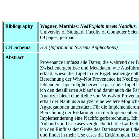
Bibliography
Wagner, Matthias
:
NedExplain meets Nautilus.
University of Stuttgart, Faculty of Computer Scie
69 pages, german.
CR-Schema
H.4 (Information Systems Applications)
Abstract
Provenance umfasst alle Daten, die während der 
Zwischenergebnisse und Metadaten, wie Ausführ
erklärt, wieso die Tupel in der Ergebnismenge en
Berechnung der Why-Not Provenance ist NedExplain
fehlenden Tupel möglicherweise passende Tupel in 
ich den detaillierten Ablauf und damit auch die F
Analyzer bietet eine Reihe von Why-Not Provenan
erhält der Nautilus Analyzer eine weitere Möglich
Aggregationen unterstützt. Für die Implementieru
Berechnung der Erklärungen in der Implementierun
Implementierung eine Nachfolgerberechnung. Ich ve
Anhand von Use cases vergleiche ich die Laufzei
ich den Einfluss der Größe des Datensatzes auf di
und findet in mehr Use cases die Erklärungen. Die 