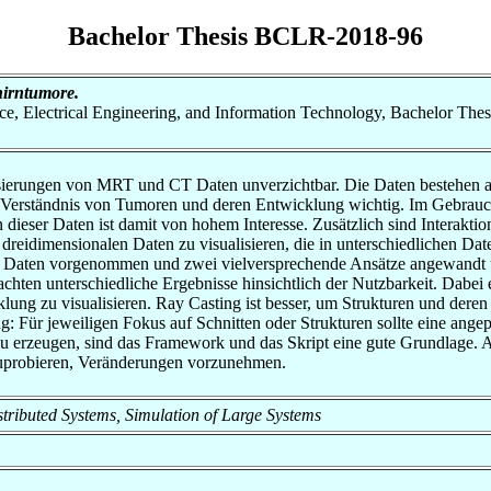
Bachelor Thesis BCLR-2018-96
hirntumore.
nce, Electrical Engineering, and Information Technology, Bachelor Thes
sierungen von MRT und CT Daten unverzichtbar. Die Daten bestehen au
 Verständnis von Tumoren und deren Entwicklung wichtig. Im Gebrauch 
dieser Daten ist damit von hohem Interesse. Zusätzlich sind Interaktio
n dreidimensionalen Daten zu visualisieren, die in unterschiedlichen D
der Daten vorgenommen und zwei vielversprechende Ansätze angewandt
chten unterschiedliche Ergebnisse hinsichtlich der Nutzbarkeit. Dabei
ng zu visualisieren. Ray Casting ist besser, um Strukturen und deren 
: Für jeweiligen Fokus auf Schnitten oder Strukturen sollte eine ang
zu erzeugen, sind das Framework und das Skript eine gute Grundlage. 
zuprobieren, Veränderungen vorzunehmen.
Distributed Systems, Simulation of Large Systems