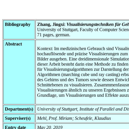
Bibliography
Zhang, Jingxi
:
Visualisierungstechniken für Ge
University of Stuttgart, Faculty of Computer Scie
71 pages, german.
Abstract
Kontext: Im medizinischen Gebrauch sind Visuali
hochauflösende und präzise Visualisierungen zum
Bilder ausgeben. Eine dreidimensionale Simulation 
dieser Arbeit besteht darin eine Methode zu finde
für Visualisierungsalgorithmen zur Darstellung 
Algorithmen (marching cube und ray casting) erbra
des Gehirns und des Tumors sowie dessen Entwicklu
Schnittebenen zu visualisieren. Zusammmenfasusng
Visualisierungen ähnlich zu unseren Ergebnissen 
Grundlage, um Visualisierungen und Effekte aus
Department(s)
University of Stuttgart, Institute of Parallel and 
Superviser(s)
Mehl, Prof. Miriam; Scheufele, Klaudius
Entry date
May 20, 2019