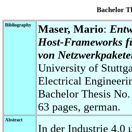
Bachelor T
Bibliography
Maser, Mario
:
Entw
Host-Frameworks fü
von Netzwerkpakete
University of Stuttg
Electrical Engineeri
Bachelor Thesis No.
63 pages, german.
Abstract
In der Industrie 4.0