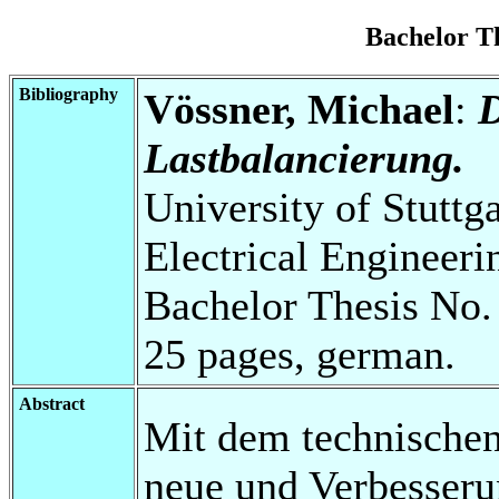
Bachelor T
Bibliography
Vössner, Michael
:
Lastbalancierung.
University of Stuttg
Electrical Engineeri
Bachelor Thesis No.
25 pages, german.
Abstract
Mit dem technischen 
neue und Verbesseru