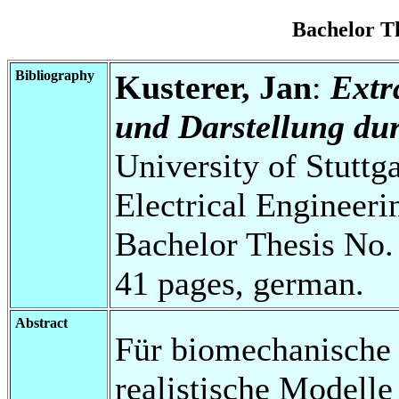
Bachelor T
Bibliography
Kusterer, Jan
:
Extr
und Darstellung d
University of Stuttg
Electrical Engineeri
Bachelor Thesis No.
41 pages, german.
Abstract
Für biomechanische S
realistische Modelle