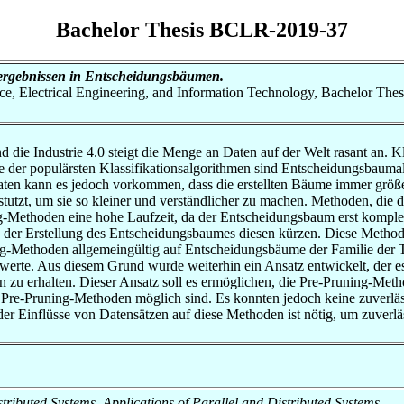
Bachelor Thesis BCLR-2019-37
ergebnissen in Entscheidungsbäumen.
nce, Electrical Engineering, and Information Technology, Bachelor Thes
 die Industrie 4.0 steigt die Menge an Daten auf der Welt rasant an.
 der populärsten Klassifikationsalgorithmen sind Entscheidungsbaumalg
ten kann es jedoch vorkommen, dass die erstellten Bäume immer größe
tutzt, um sie so kleiner und verständlicher zu machen. Methoden, die 
-Methoden eine hohe Laufzeit, da der Entscheidungsbaum erst komplett
d der Erstellung des Entscheidungsbaumes diesen kürzen. Diese Metho
ning-Methoden allgemeingültig auf Entscheidungsbäume der Familie de
erte. Aus diesem Grund wurde weiterhin ein Ansatz entwickelt, der e
 zu erhalten. Dieser Ansatz soll es ermöglichen, die Pre-Pruning-Meth
er Pre-Pruning-Methoden möglich sind. Es konnten jedoch keine zuverlä
der Einflüsse von Datensätzen auf diese Methoden ist nötig, um zuverl
Distributed Systems, Applications of Parallel and Distributed Systems