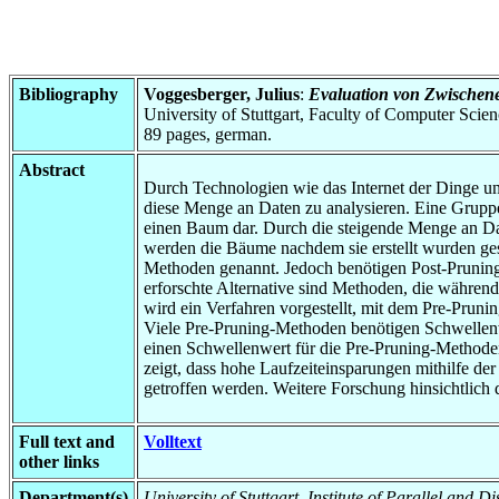
Bibliography
Voggesberger, Julius
:
Evaluation von Zwischen
University of Stuttgart, Faculty of Computer Scie
89 pages, german.
Abstract
Durch Technologien wie das Internet der Dinge und
diese Menge an Daten zu analysieren. Eine Gruppe
einen Baum dar. Durch die steigende Menge an Da
werden die Bäume nachdem sie erstellt wurden ges
Methoden genannt. Jedoch benötigen Post-Pruning
erforschte Alternative sind Methoden, die währen
wird ein Verfahren vorgestellt, mit dem Pre-Pru
Viele Pre-Pruning-Methoden benötigen Schwellenw
einen Schwellenwert für die Pre-Pruning-Methoden
zeigt, dass hohe Laufzeiteinsparungen mithilfe d
getroffen werden. Weitere Forschung hinsichtlich 
Full text and
Volltext
other links
Department(s)
University of Stuttgart, Institute of Parallel and 