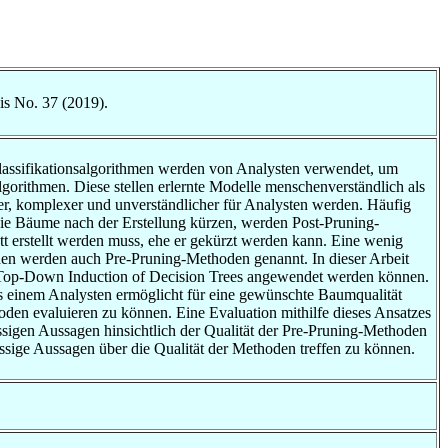
is No. 37 (2019).
 Klassifikationsalgorithmen werden von Analysten verwendet, um
orithmen. Diese stellen erlernte Modelle menschenverständlich als
r, komplexer und unverständlicher für Analysten werden. Häufig
die Bäume nach der Erstellung kürzen, werden Post-Pruning-
 erstellt werden muss, ehe er gekürzt werden kann. Eine wenig
den werden auch Pre-Pruning-Methoden genannt. In dieser Arbeit
r Top-Down Induction of Decision Trees angewendet werden können.
s einem Analysten ermöglicht für eine gewünschte Baumqualität
oden evaluieren zu können. Eine Evaluation mithilfe dieses Ansatzes
ssigen Aussagen hinsichtlich der Qualität der Pre-Pruning-Methoden
ässige Aussagen über die Qualität der Methoden treffen zu können.