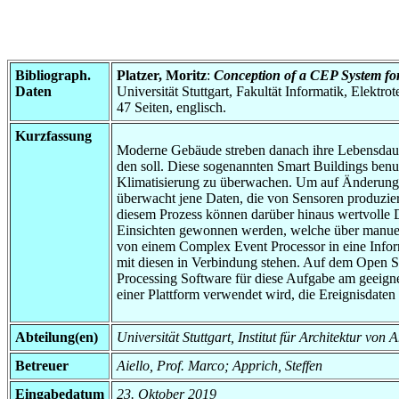
Bibliograph.
Platzer, Moritz
:
Conception of a CEP System for
Daten
Universität Stuttgart, Fakultät Informatik, Elektr
47 Seiten, englisch.
Kurzfassung
Moderne Gebäude streben danach ihre Lebensdauer
den soll. Diese sogenannten Smart Buildings benu
Klimatisierung zu überwachen. Um auf Änderunge
überwacht jene Daten, die von Sensoren produzier
diesem Prozess können darüber hinaus wertvolle
Einsichten gewonnen werden, welche über manuelle
von einem Complex Event Processor in eine Inform
mit diesen in Verbindung stehen. Auf dem Open So
Processing Software für diese Aufgabe am geeigne
einer Plattform verwendet wird, die Ereignisdate
Abteilung(en)
Universität Stuttgart, Institut für Architektur v
Betreuer
Aiello, Prof. Marco; Apprich, Steffen
Eingabedatum
23. Oktober 2019