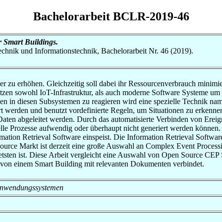
Bachelorarbeit BCLR-2019-46
 Smart Buildings.
otechnik und Informationstechnik, Bachelorarbeit Nr. 46 (2019).
 zu erhöhen. Gleichzeitig soll dabei ihr Ressourcenverbrauch minim
tzen sowohl IoT-Infrastruktur, als auch moderne Software Systeme um 
n in diesen Subsystemen zu reagieren wird eine spezielle Technik 
t werden und benutzt vordefinierte Regeln, um Situationen zu erkenne
 Daten abgeleitet werden. Durch das automatisierte Verbinden von E
 Prozesse aufwendig oder überhaupt nicht generiert werden können. Di
ation Retrieval Software einspeist. Die Information Retrieval Softwa
urce Markt ist derzeit eine große Auswahl an Complex Event Processin
tsten ist. Diese Arbeit vergleicht eine Auswahl von Open Source CEP 
n von einem Smart Building mit relevanten Dokumenten verbindet.
on Anwendungssystemen