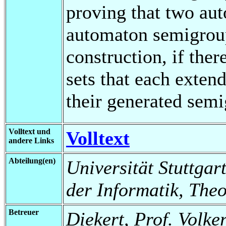
proving that two au
automaton semigroup
construction, if ther
sets that each exte
their generated semi
Volltext und
Volltext
andere Links
Abteilung(en)
Universität Stuttgar
der Informatik, Theo
Betreuer
Diekert, Prof. Volke