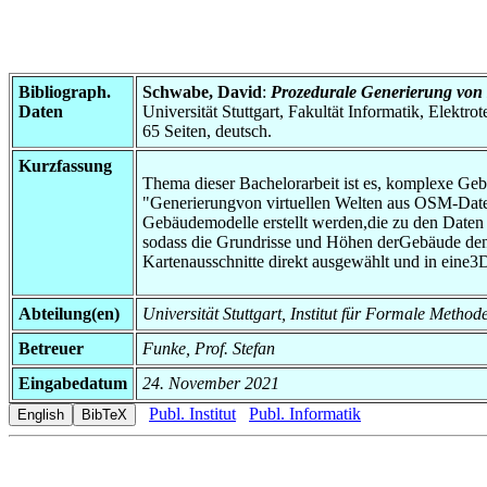
Bibliograph.
Schwabe, David
:
Prozedurale Generierung vo
Daten
Universität Stuttgart, Fakultät Informatik, Elektr
65 Seiten, deutsch.
Kurzfassung
Thema dieser Bachelorarbeit ist es, komplexe Gebä
"Generierungvon virtuellen Welten aus OSM-Date
Gebäudemodelle erstellt werden,die zu den Daten
sodass die Grundrisse und Höhen derGebäude den 
Kartenausschnitte direkt ausgewählt und in eine
Abteilung(en)
Universität Stuttgart, Institut für Formale Method
Betreuer
Funke, Prof. Stefan
Eingabedatum
24. November 2021
Publ. Institut
Publ. Informatik