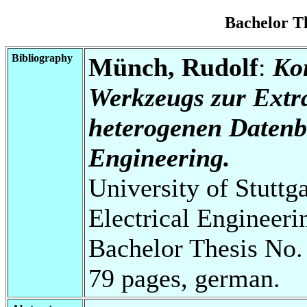
Bachelor T
Bibliography
Münch, Rudolf
:
Ko
Werkzeugs zur Extr
heterogenen Datenb
Engineering.
University of Stuttg
Electrical Engineeri
Bachelor Thesis No.
79 pages, german.