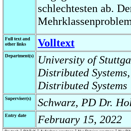
schlechtesten ab. De
Mehrklassenproblem
Full text and
Volltext
other links
Department(s)
University of Stuttga
Distributed Systems,
Distributed Systems
Superviser(s)
Schwarz, PD Dr. Hol
Entry date
February 15, 2022