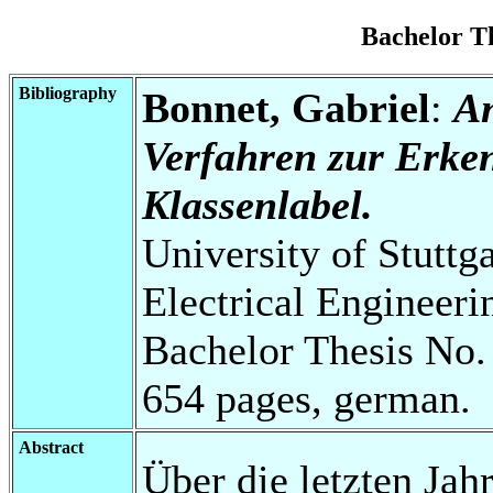
Bachelor T
Bibliography
Bonnet, Gabriel
:
An
Verfahren zur Erke
Klassenlabel.
University of Stuttg
Electrical Engineeri
Bachelor Thesis No.
654 pages, german.
Abstract
Über die letzten Jah