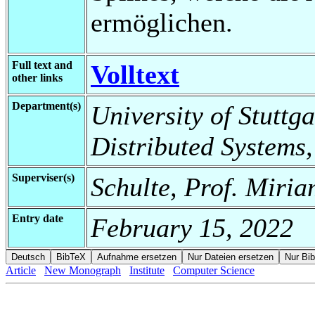
ermöglichen.
Full text and
Volltext
other links
Department(s)
University of Stuttga
Distributed Systems,
Superviser(s)
Schulte, Prof. Miria
Entry date
February 15, 2022
Article
New Monograph
Institute
Computer Science