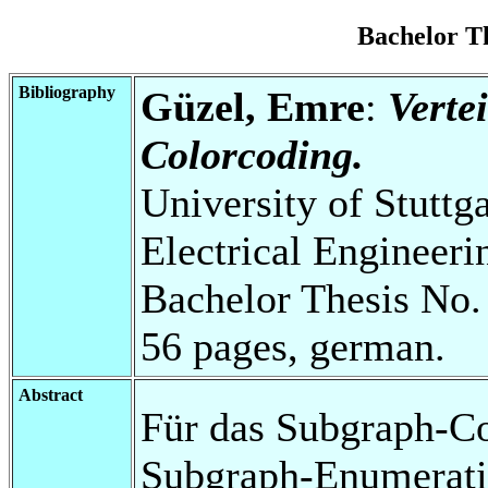
Bachelor T
Bibliography
Güzel, Emre
:
Verte
Colorcoding.
University of Stuttg
Electrical Engineeri
Bachelor Thesis No.
56 pages, german.
Abstract
Für das Subgraph-C
Subgraph-Enumerati