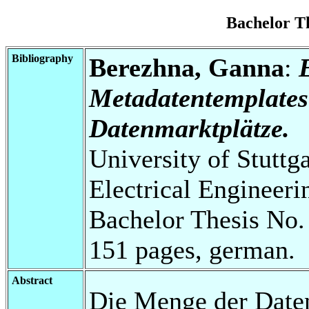
Bachelor T
Bibliography
Berezhna, Ganna
:
Metadatentemplates
Datenmarktplätze.
University of Stuttg
Electrical Engineeri
Bachelor Thesis No.
151 pages, german.
Abstract
Die Menge der Date