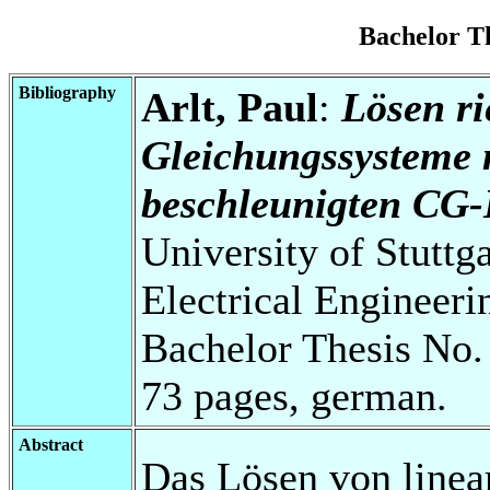
Bachelor T
Bibliography
Arlt, Paul
:
Lösen ri
Gleichungssysteme 
beschleunigten CG-
University of Stuttg
Electrical Engineeri
Bachelor Thesis No.
73 pages, german.
Abstract
Das Lösen von line