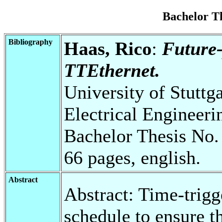
Bachelor T
Bibliography
Haas, Rico
:
Future-
TTEthernet.
University of Stuttg
Electrical Engineeri
Bachelor Thesis No.
66 pages, english.
Abstract
Abstract: Time-trig
schedule to ensure th