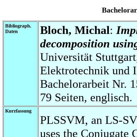
Bachelora
Bibliograph.
Bloch, Michal
:
Imp
Daten
decomposition usin
Universität Stuttgart
Elektrotechnik und 
Bachelorarbeit Nr. 1
79 Seiten, englisch.
Kurzfassung
PLSSVM, an LS-SVM
uses the Conjugate G