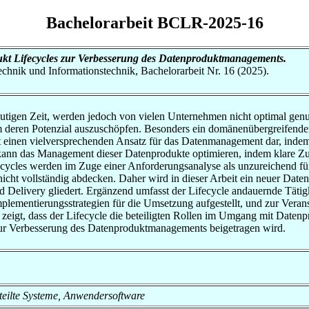
Bachelorarbeit BCLR-2025-16
kt Lifecycles zur Verbesserung des Datenproduktmanagements.
otechnik und Informationstechnik, Bachelorarbeit Nr. 16 (2025).
eutigen Zeit, werden jedoch von vielen Unternehmen nicht optimal genut
m deren Potenzial auszuschöpfen. Besonders ein domänenübergreifender
ept einen vielversprechenden Ansatz für das Datenmanagement dar, in
le kann das Management dieser Datenprodukte optimieren, indem klare Zu
ecycles werden im Zuge einer Anforderungsanalyse als unzureichend f
cht vollständig abdecken. Daher wird in dieser Arbeit ein neuer Datenp
Delivery gliedert. Ergänzend umfasst der Lifecycle andauernde Tätig
mentierungsstrategien für die Umsetzung aufgestellt, und zur Verans
zeigt, dass der Lifecycle die beteiligten Rollen im Umgang mit Datenpr
zur Verbesserung des Datenproduktmanagements beigetragen wird.
erteilte Systeme, Anwendersoftware