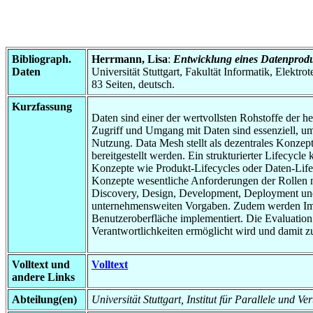
Bibliograph.
Herrmann, Lisa
:
Entwicklung eines Datenprodu
Daten
Universität Stuttgart, Fakultät Informatik, Elektr
83 Seiten, deutsch.
Kurzfassung
Daten sind einer der wertvollsten Rohstoffe der h
Zugriff und Umgang mit Daten sind essenziell, u
Nutzung. Data Mesh stellt als dezentrales Konz
bereitgestellt werden. Ein strukturierter Lifecyc
Konzepte wie Produkt-Lifecycles oder Daten-Lif
Konzepte wesentliche Anforderungen der Rollen ni
Discovery, Design, Development, Deployment und 
unternehmensweiten Vorgaben. Zudem werden Imple
Benutzeroberfläche implementiert. Die Evaluation 
Verantwortlichkeiten ermöglicht wird und damit 
Volltext und
Volltext
andere Links
Abteilung(en)
Universität Stuttgart, Institut für Parallele und V