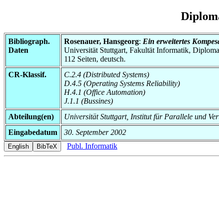
Diplom
Bibliograph.
Rosenauer, Hansgeorg
:
Ein erweitertes Komp
Daten
Universität Stuttgart, Fakultät Informatik, Diplom
112 Seiten, deutsch.
CR-Klassif.
C.2.4 (Distributed Systems)
D.4.5 (Operating Systems Reliability)
H.4.1 (Office Automation)
J.1.1 (Bussines)
Abteilung(en)
Universität Stuttgart, Institut für Parallele und V
Eingabedatum
30. September 2002
Publ. Informatik