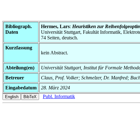
Bibliograph.
Hermes, Lars
:
Heuristiken zur Reihenfolgeoptim
Daten
Universität Stuttgart, Fakultät Informatik, Elektr
74 Seiten, deutsch.
Kurzfassung
kein Abstract.
Abteilung(en)
Universität Stuttgart, Institut für Formale Metho
Betreuer
Claus, Prof. Volker; Schmelzer, Dr. Manfred; Buc
Eingabedatum
28. März 2024
Publ. Informatik