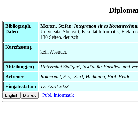
Diplomar
Bibliograph.
Merten, Stefan
:
Integration eines Kostenrechn
Daten
Universität Stuttgart, Fakultät Informatik, Elektr
130 Seiten, deutsch.
Kurzfassung
kein Abstract.
Abteilung(en)
Universität Stuttgart, Institut für Parallele und Ve
Betreuer
Rothermel, Prof. Kurt; Heilmann, Prof. Heidi
Eingabedatum
17. April 2023
Publ. Informatik