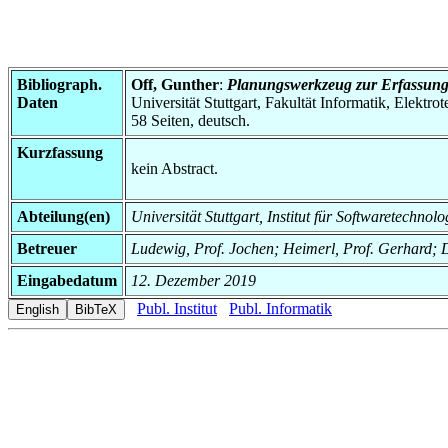
Bibliograph.
Off, Gunther
:
Planungswerkzeug zur Erfassung 
Daten
Universität Stuttgart, Fakultät Informatik, Elektr
58 Seiten, deutsch.
Kurzfassung
kein Abstract.
Abteilung(en)
Universität Stuttgart, Institut für Softwaretechnol
Betreuer
Ludewig, Prof. Jochen; Heimerl, Prof. Gerhard;
Eingabedatum
12. Dezember 2019
Publ. Institut
Publ. Informatik