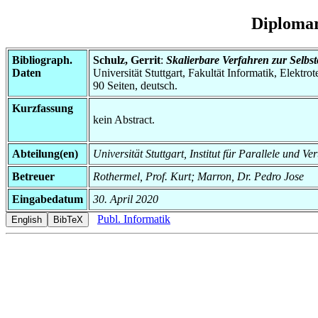
Diplomar
Bibliograph.
Schulz, Gerrit
:
Skalierbare Verfahren zur Selbs
Daten
Universität Stuttgart, Fakultät Informatik, Elektr
90 Seiten, deutsch.
Kurzfassung
kein Abstract.
Abteilung(en)
Universität Stuttgart, Institut für Parallele und Ve
Betreuer
Rothermel, Prof. Kurt; Marron, Dr. Pedro Jose
Eingabedatum
30. April 2020
Publ. Informatik