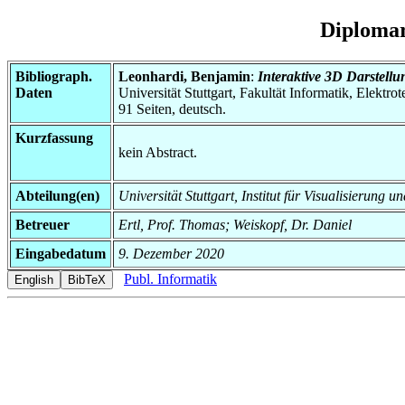
Diplomar
Bibliograph.
Leonhardi, Benjamin
:
Interaktive 3D Darstellu
Daten
Universität Stuttgart, Fakultät Informatik, Elektr
91 Seiten, deutsch.
Kurzfassung
kein Abstract.
Abteilung(en)
Universität Stuttgart, Institut für Visualisierung 
Betreuer
Ertl, Prof. Thomas; Weiskopf, Dr. Daniel
Eingabedatum
9. Dezember 2020
Publ. Informatik