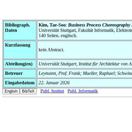
Bibliograph.
Kim, Tae-Soo
:
Business Process Choreography 
Daten
Universität Stuttgart, Fakultät Informatik, Elektr
140 Seiten, englisch.
Kurzfassung
kein Abstract.
Abteilung(en)
Universität Stuttgart, Institut für Architektur 
Betreuer
Leymann, Prof. Frank; Mueller, Raphael; Schwin
Eingabedatum
22. Januar 2026
Publ. Institut
Publ. Informatik