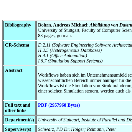
Bibliography
Bohrn, Andreas Michael
:
Abbildung von Daten
University of Stuttgart, Faculty of Computer Scie
83 pages, german.
CR-Schema
D.2.11 (Software Engineering Software Architectu
H.2.5 (Heterogeneous Databases)
H.4.1 (Office Automation)
I.6.7 (Simulation Support Systems)
Abstract
Workflows haben sich im Unternehmensumfeld scho
wissenschaftlichen Bereich immer häufiger für di
Workflows ist die Simulation von Strukturänderu
einer solchen Simulation steuern, werden auch al
Full text and
PDF (2957968 Bytes)
other links
Department(s)
University of Stuttgart, Institute of Parallel and 
Superviser(s)
Schwarz, PD Dr. Holger; Reimann, Peter