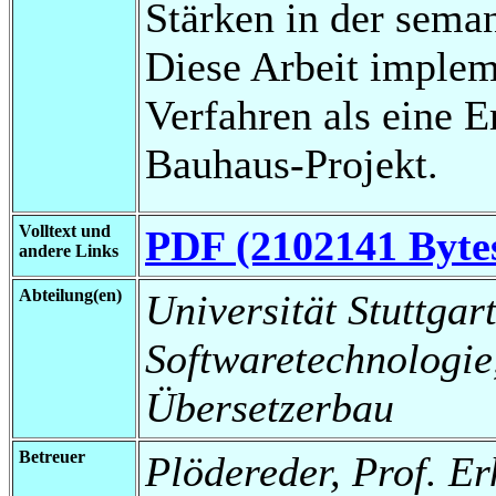
Stärken in der sema
Diese Arbeit impleme
Verfahren als eine 
Bauhaus-Projekt.
Volltext und
PDF (2102141 Byte
andere Links
Abteilung(en)
Universität Stuttgart,
Softwaretechnologi
Übersetzerbau
Betreuer
Plödereder, Prof. E