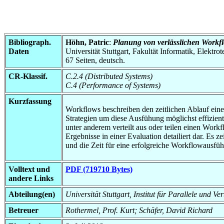
Bibliograph.
Höhn, Patric
:
Planung von verlässlichen Work
Daten
Universität Stuttgart, Fakultät Informatik, Elektr
67 Seiten, deutsch.
CR-Klassif.
C.2.4 (Distributed Systems)
C.4 (Performance of Systems)
Kurzfassung
Workflows beschreiben den zeitlichen Ablauf eine
Strategien um diese Ausfühung möglichst effizien
unter anderem verteilt aus oder teilen einen Workf
Ergebnisse in einer Evaluation detailiert dar. Es 
und die Zeit für eine erfolgreiche Workflowausfü
Volltext und
PDF (719710 Bytes)
andere Links
Abteilung(en)
Universität Stuttgart, Institut für Parallele und Ve
Betreuer
Rothermel, Prof. Kurt; Schäfer, David Richard