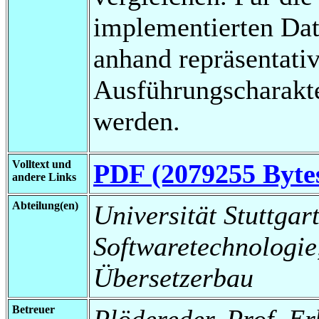
implementierten Dat
anhand repräsentati
Ausführungscharakte
werden.
Volltext und
PDF (2079255 Byte
andere Links
Abteilung(en)
Universität Stuttgart,
Softwaretechnologi
Übersetzerbau
Betreuer
Plödereder, Prof. Er