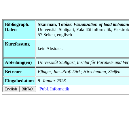
Bibliograph.
Skarman, Tobias
:
Visualization of load imbalan
Daten
Universität Stuttgart, Fakultät Informatik, Elektr
57 Seiten, englisch.
Kurzfassung
kein Abstract.
Abteilung(en)
Universität Stuttgart, Institut für Parallele und V
Betreuer
Pflüger, Jun.-Prof. Dirk; Hirschmann, Steffen
Eingabedatum
8. Januar 2026
Publ. Informatik