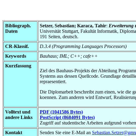
Bibliograph.
Setzer, Sebastian; Karaca, Tahir
:
Erweiterung 
Daten
Universität Stuttgart, Fakultät Informatik, Diplom
191 Seiten, deutsch.
CR-Klassif.
D.3.4 (Programming Languages Processors)
Keywords
Bauhaus; IML; C++; cafe++
Kurzfassung
Ziel des Bauhaus-Projekts der Abteilung Programm
Systems aus dessen Quellcode. Grundlage detaill
repraesentiert.
Die Diplomarbeit beschreibt zum einen, wie die
koennen. Zum anderen wird Entwurf, Realisierung
Volltext und
PDF (1041586 Bytes)
andere Links
PostScript (8684091 Bytes)
Zugriff auf studentische Arbeiten aufgrund vorhe
Kontakt
Senden Sie eine E-Mail an
Sebastian.Setzer@gmx