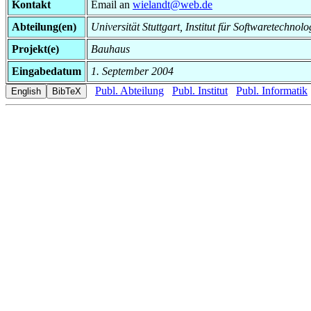
Kontakt
Email an
wielandt@web.de
Abteilung(en)
Universität Stuttgart, Institut für Softwaretech
Projekt(e)
Bauhaus
Eingabedatum
1. September 2004
Publ. Abteilung
Publ. Institut
Publ. Informatik