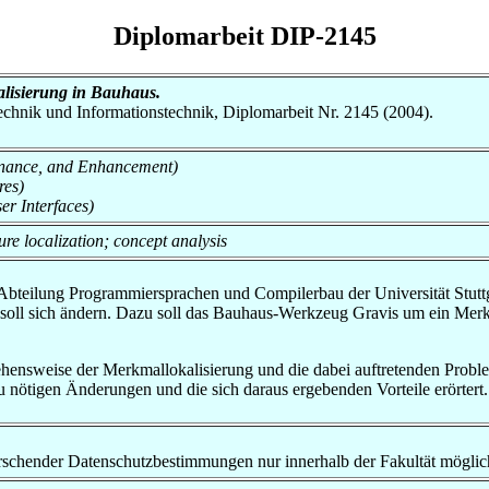
Diplomarbeit DIP-2145
alisierung in Bauhaus.
otechnik und Informationstechnik, Diplomarbeit Nr. 2145 (2004).
tenance, and Enhancement)
res)
er Interfaces)
re localization; concept analysis
 Abteilung Programmiersprachen und Compilerbau der Universität Stuttg
 soll sich ändern. Dazu soll das Bauhaus-Werkzeug Gravis um ein Merk
ehensweise der Merkmallokalisierung und die dabei auftretenden Proble
u nötigen Änderungen und die sich daraus ergebenden Vorteile erörtert.
rrschender Datenschutzbestimmungen nur innerhalb der Fakultät möglic