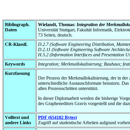
Bibliograph.
Wielandt, Thomas
:
Integration der Merkmallok
Daten
Universität Stuttgart, Fakultät Informatik, Elektr
73 Seiten, deutsch.
CR-Klassif.
D.2.7 (Software Engineering Distribution, Main
D.2.11 (Software Engineering Software Architectu
H.5.2 (Information Interfaces and Presentation Us
Keywords
Integration; Merkmallokalisierung; Bauhaus; featu
Kurzfassung
Der Prozess der Merkmallokalisierung, der in der
unterschiedliche Austauschformate benutzen. Das
allen Prozessschritten unterstützt.
In dieser Diplomarbeit werden die bisherige Vorg
des Grapheneditors Gravis vorgestellt und die daz
Volltext und
PDF (654182 Bytes)
andere Links
Zugriff auf studentische Arbeiten aufgrund vorhe