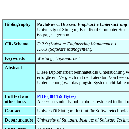
Bibliography
Pavlakovic, Drazen
:
Empirische Untersuchung 
University of Stuttgart, Faculty of Computer Scie
68 pages, german.
CR-Schema
D.2.9 (Software Engineering Management)
K.6.3 (Software Management)
Keywords
Wartung; Diplomarbeit
Abstract
Diese Diplomarbeit beinhaltet die Untersuchung vo
erfolgte ein Vergleich mit der Literatur. Von bes
Untersuchung war das jüngste System acht Jahre un
Full text and
PDF (384459 Bytes)
other links
Access to students' publications restricted to the f
Contact
Universität Stuttgart, Institut für Softwaretechnol
Department(s)
University of Stuttgart, Institute of Software Tech