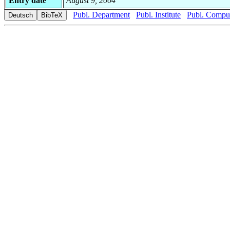
Entry date
August 9, 2004
Publ. Department
Publ. Institute
Publ. Comput