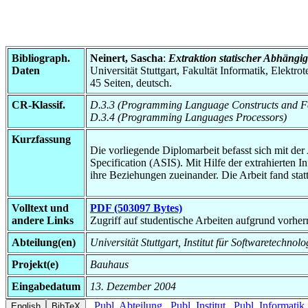
Bibliograph.
Neinert, Sascha
:
Extraktion statischer Abhängi
Daten
Universität Stuttgart, Fakultät Informatik, Elektr
45 Seiten, deutsch.
CR-Klassif.
D.3.3 (Programming Language Constructs and Fe
D.3.4 (Programming Languages Processors)
Kurzfassung
Die vorliegende Diplomarbeit befasst sich mit de
Specification (ASIS). Mit Hilfe der extrahierten
ihre Beziehungen zueinander. Die Arbeit fand stat
Volltext und
PDF (503097 Bytes)
andere Links
Zugriff auf studentische Arbeiten aufgrund vorhe
Abteilung(en)
Universität Stuttgart, Institut für Softwaretech
Projekt(e)
Bauhaus
Eingabedatum
13. Dezember 2004
Publ. Abteilung
Publ. Institut
Publ. Informatik