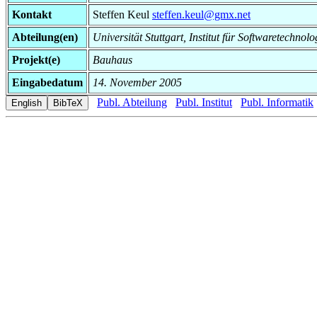
Kontakt
Steffen Keul
steffen.keul@gmx.net
Abteilung(en)
Universität Stuttgart, Institut für Softwaretech
Projekt(e)
Bauhaus
Eingabedatum
14. November 2005
Publ. Abteilung
Publ. Institut
Publ. Informatik