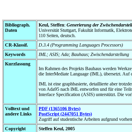
Bibliograph.
Keul, Steffen
:
Generierung der Zwischendarste
Daten
Universität Stuttgart, Fakultät Informatik, Elektr
110 Seiten, deutsch.
CR-Klassif.
D.3.4 (Programming Languages Processors)
Keywords
IML; ASIS; Ada; Bauhaus; Zwischendarstellung
Kurzfassung
Im Rahmen des Projekts Bauhaus werden Werkzeuge
die InterMediate Language (IML), übersetzt. Auf
IML ist eine graphbasierte, detaillierte aber trot
von Ada95 nach IML entworfen und für eine Teilm
Interface Specification (ASIS) unterstützt. Die v
Volltext und
PDF (1365106 Bytes)
andere Links
PostScript (2447051 Bytes)
Zugriff auf studentische Arbeiten aufgrund vorhe
Copyright
Steffen Keul, 2005