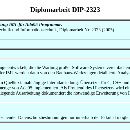
Diplomarbeit DIP-2323
llung IML für Ada95 Programme.
otechnik und Informationstechnik, Diplomarbeit Nr. 2323 (2005).
 entwickelt, die die Wartung großer Software-Systeme vereinfachen. 
 der IML werden dann von den Bauhaus-Werkzeugen detaillierte Analys
zdem Quelltext-unabhängige Interndarstellung. Übersetzer für C, C++ und 
enge von Ada95 implementiert. Als Frontend des Übersetzers wird ein
orliegende Ausarbeitung dokumentiert die notwendige Erweiterung von I
rrschender Datenschutzbestimmungen nur innerhalb der Fakultät möglic