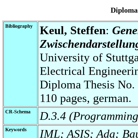
Diploma
Bibliography
Keul, Steffen
:
Gene
Zwischendarstellu
University of Stuttg
Electrical Engineeri
Diploma Thesis No. 
110 pages, german.
CR-Schema
D.3.4 (Programming
Keywords
IML; ASIS; Ada; Ba