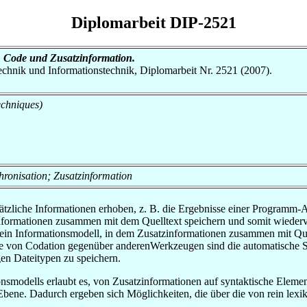
Diplomarbeit DIP-2521
n Code und Zusatzinformation.
otechnik und Informationstechnik, Diplomarbeit Nr. 2521 (2007).
echniques)
hronisation; Zusatzinformation
ätzliche Informationen erhoben, z. B. die Ergebnisse einer Programm-
zinformationen zusammen mit dem Quelltext speichern und somit wied
t ein Informationsmodell, in dem Zusatzinformationen zusammen mit Qu
e von Codation gegenüber anderenWerkzeugen sind die automatische Sy
gen Dateitypen zu speichern.
nsmodells erlaubt es, von Zusatzinformationen auf syntaktische Eleme
 Ebene. Dadurch ergeben sich Möglichkeiten, die über die von rein lex