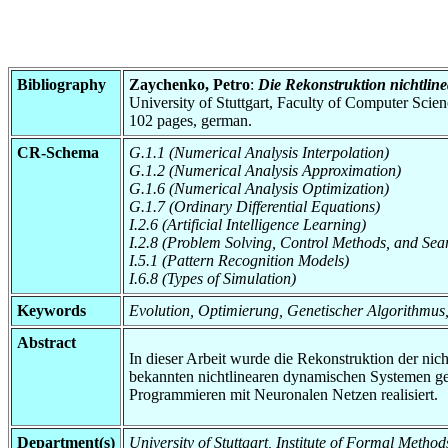
Bibliography
Zaychenko, Petro
:
Die Rekonstruktion nichtlin
University of Stuttgart, Faculty of Computer Scie
102 pages, german.
CR-Schema
G.1.1 (Numerical Analysis Interpolation)
G.1.2 (Numerical Analysis Approximation)
G.1.6 (Numerical Analysis Optimization)
G.1.7 (Ordinary Differential Equations)
I.2.6 (Artificial Intelligence Learning)
I.2.8 (Problem Solving, Control Methods, and Sea
I.5.1 (Pattern Recognition Models)
I.6.8 (Types of Simulation)
Keywords
Evolution, Optimierung, Genetischer Algorithmus
Abstract
In dieser Arbeit wurde die Rekonstruktion der ni
bekannten nichtlinearen dynamischen Systemen get
Programmieren mit Neuronalen Netzen realisiert.
Department(s)
University of Stuttgart, Institute of Formal Meth