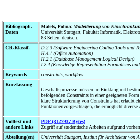
Bibliograph.
Malets, Polina
:
Modellierung von Einschränkun
Daten
Universität Stuttgart, Fakultät Informatik, Elektr
83 Seiten, deutsch.
CR-Klassif.
D.2.3 (Software Engineering Coding Tools and T
H.4.1 (Office Automation)
H.2.1 (Database Management Logical Design)
I.2.4 (Knowledge Representation Formalisms and
Keywords
constraints, workflow
Kurzfassung
Geschäftsprozesse müssen im Einklang mit bestimm
befolgenden Constraints in einer geeigneten Form z
klare Strukturierung von Constraints hat erlaubt
Funktionenvorgeschlagen, die ermöglicht diverse A
Volltext und
PDF (8127937 Bytes)
andere Links
Zugriff auf studentische Arbeiten aufgrund vorhe
Abteilung(en)
Universität Stuttgart, Institut für Architektur v