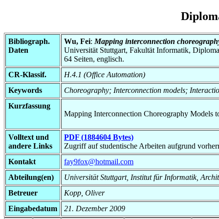
Diplom
Bibliograph.
Wu, Fei
:
Mapping interconnection choreography 
Daten
Universität Stuttgart, Fakultät Informatik, Diplom
64 Seiten, englisch.
CR-Klassif.
H.4.1 (Office Automation)
Keywords
Choreography; Interconnection models; Interac
Kurzfassung
Mapping Interconnection Choreography Models t
Volltext und
PDF (1884604 Bytes)
andere Links
Zugriff auf studentische Arbeiten aufgrund vorhe
Kontakt
fay9fox@hotmail.com
Abteilung(en)
Universität Stuttgart, Institut für Informatik, Ar
Betreuer
Kopp, Oliver
Eingabedatum
21. Dezember 2009