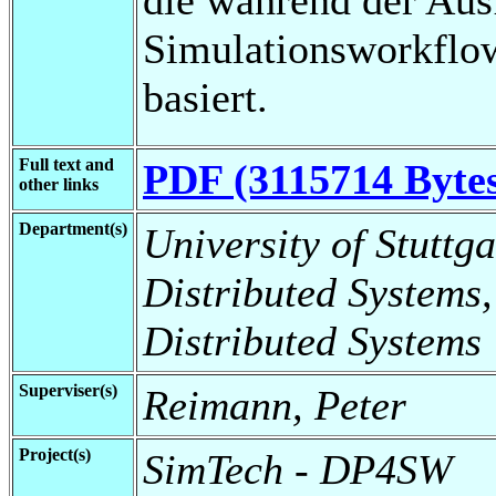
Simulationsworkflow
basiert.
Full text and
PDF (3115714 Byte
other links
Department(s)
University of Stuttga
Distributed Systems,
Distributed Systems
Superviser(s)
Reimann, Peter
Project(s)
SimTech - DP4SW